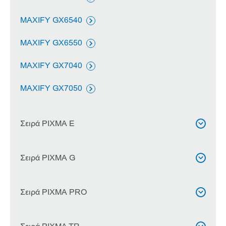
MAXIFY GX6540

MAXIFY GX6550

MAXIFY GX7040

MAXIFY GX7050

Σειρά PIXMA Ε

PIXMA E204
Σειρά PIXMA G


PIXMA E3410

PIXMA G540
Σειρά PIXMA PRO


PIXMA E3340

PIXMA G550
