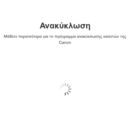
PIXMA TS6140

PIXMA TS6150

Ανακύκλωση
PIXMA TS6151

Μάθετε περισσότερα για το πρόγραμμα ανακύκλωσης κασετών της
PIXMA TS6240
Canon

PIXMA TS6250

PIXMA TS6251

PIXMA TS6340

PIXMA TS6340a

PIXMA TS6350

PIXMA TS6350a
