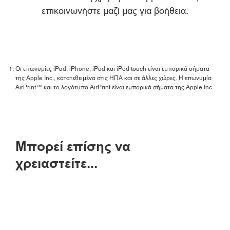
PIXMA TS3151

επικοινωνήστε μαζί μας για βοήθεια.
PIXMA G2560
PIXMA TR4751i


PIXMA TS3340

PIXMA G2570
PIXMA TR4755i


PIXMA TS3350

PIXMA G3420
PIXMA TR4756i


Οι επωνυμίες iPad, iPhone, iPod και iPod touch είναι εμπορικά σήματα
PIXMA TS3351

της Apple Inc., κατατεθειμένα στις ΗΠΑ και σε άλλες χώρες. Η επωνυμία
PIXMA G3460
PIXMA TR7540


AirPrint™ και το λογότυπο AirPrint είναι εμπορικά σήματα της Apple Inc.
PIXMA TS3352

PIXMA G3470
PIXMA TR7550


PIXMA TS3355

PIXMA G3520
PIXMA TR7650


PIXMA TS3440
Μπορεί επίσης να

PIXMA G3560
PIXMA TR8540


χρειαστείτε...
PIXMA TS3450

PIXMA G3570
PIXMA TR8550


PIXMA TS3451

PIXMA G3571

PIXMA TS3452

PIXMA G3572
