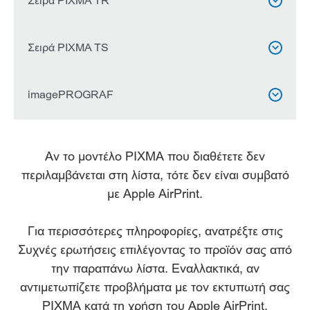
PIXMA E3440
PIXMA PRO-200
Σειρά PIXMA TR



PIXMA G640

PIXMA E3640
PIXMA PRO-200S


PIXMA G650
PIXMA TR150
Σειρά PIXMA TS



PIXMA E4240

PIXMA G1420
PIXMA TR4540


PIXMA TS204
imagePROGRAF


PIXMA G1430
PIXMA TR4550


PIXMA TS205

PIXMA G1520
PIXMA TR4551
imagePROGRAF PRO-300



Αν το μοντέλο PIXMA που διαθέτετε δεν
PIXMA TS304

PIXMA G1530
PIXMA TR4640
imagePROGRAF PRO-310
περιλαμβάνεται στη λίστα, τότε δεν είναι συμβατό



PIXMA TS704a
με Apple AirPrint.

PIXMA G2420
PIXMA TR4645
imagePROGRAF PRO-1000



PIXMA TS705a

Για περισσότερες πληροφορίες, ανατρέξτε στις
PIXMA G2460
PIXMA TR4650
imagePROGRAF PRO-1100



Συχνές ερωτήσεις επιλέγοντας το προϊόν σας από
PIXMA TS3140

PIXMA G2470
PIXMA TR4651
την παραπάνω λίστα. Εναλλακτικά, αν


PIXMA TS3150
αντιμετωπίζετε προβλήματα με τον εκτυπωτή σας

PIXMA G2520
PIXMA TR4750i


PIXMA κατά τη χρήση του Apple AirPrint,