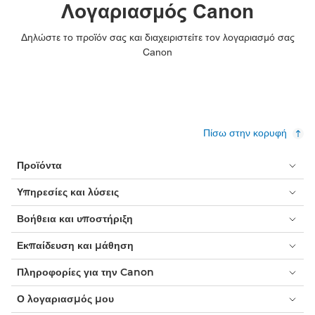
Λογαριασμός Canon
PIXMA TS6351

Δηλώστε το προϊόν σας και διαχειριστείτε τον λογαριασμό σας
PIXMA TS6351a

Canon
PIXMA TS7440

PIXMA TS7440a

Πίσω στην κορυφή
PIXMA TS7450

Προϊόντα
PIXMA TS7450a

Υπηρεσίες και λύσεις
PIXMA TS7450i

Βοήθεια και υποστήριξη
PIXMA TS7451

Εκπαίδευση και μάθηση
PIXMA TS7451a

Πληροφορίες για την Canon
PIXMA TS7451i

Ο λογαριασμός μου