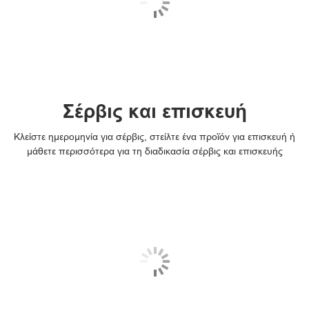
PIXMA TS5350a

PIXMA TS5350i

PIXMA TS5351

PIXMA TS5351a

Σέρβις και επισκευή
PIXMA TS5351i

Κλείστε ημερομηνία για σέρβις, στείλτε ένα προϊόν για επισκευή ή
μάθετε περισσότερα για τη διαδικασία σέρβις και επισκευής
PIXMA TS5352

PIXMA TS5352a

PIXMA TS5353

PIXMA TS5353a

PIXMA TS5355a
