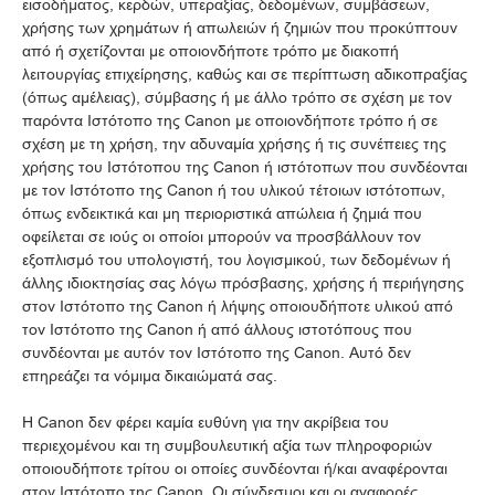
εισοδήματος, κερδών, υπεραξίας, δεδομένων, συμβάσεων,
χρήσης των χρημάτων ή απωλειών ή ζημιών που προκύπτουν
από ή σχετίζονται με οποιονδήποτε τρόπο με διακοπή
λειτουργίας επιχείρησης, καθώς και σε περίπτωση αδικοπραξίας
(όπως αμέλειας), σύμβασης ή με άλλο τρόπο σε σχέση με τον
παρόντα Ιστότοπο της Canon με οποιονδήποτε τρόπο ή σε
σχέση με τη χρήση, την αδυναμία χρήσης ή τις συνέπειες της
χρήσης του Ιστότοπου της Canon ή ιστότοπων που συνδέονται
με τον Ιστότοπο της Canon ή του υλικού τέτοιων ιστότοπων,
όπως ενδεικτικά και μη περιοριστικά απώλεια ή ζημιά που
οφείλεται σε ιούς οι οποίοι μπορούν να προσβάλλουν τον
εξοπλισμό του υπολογιστή, του λογισμικού, των δεδομένων ή
άλλης ιδιοκτησίας σας λόγω πρόσβασης, χρήσης ή περιήγησης
στον Ιστότοπο της Canon ή λήψης οποιουδήποτε υλικού από
τον Ιστότοπο της Canon ή από άλλους ιστοτόπους που
συνδέονται με αυτόν τον Ιστότοπο της Canon. Αυτό δεν
επηρεάζει τα νόμιμα δικαιώματά σας.
Η Canon δεν φέρει καμία ευθύνη για την ακρίβεια του
περιεχομένου και τη συμβουλευτική αξία των πληροφοριών
οποιουδήποτε τρίτου οι οποίες συνδέονται ή/και αναφέρονται
στον Ιστότοπο της Canon. Οι σύνδεσμοι και οι αναφορές