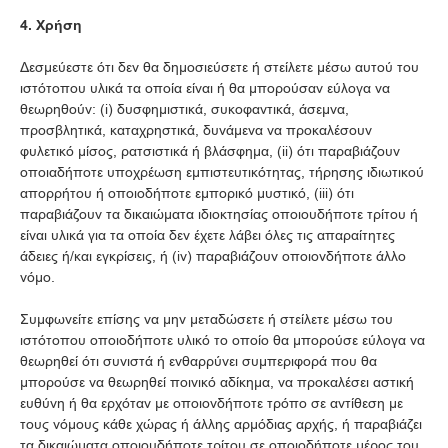
4. Χρήση
Δεσμεύεστε ότι δεν θα δημοσιεύσετε ή στείλετε μέσω αυτού του
ιστότοπου υλικά τα οποία είναι ή θα μπορούσαν εύλογα να
θεωρηθούν: (i) δυσφημιστικά, συκοφαντικά, άσεμνα,
προσβλητικά, καταχρηστικά, δυνάμενα να προκαλέσουν
φυλετικό μίσος, ρατσιστικά ή βλάσφημα, (ii) ότι παραβιάζουν
οποιαδήποτε υποχρέωση εμπιστευτικότητας, τήρησης ιδιωτικού
απορρήτου ή οποιοδήποτε εμπορικό μυστικό, (iii) ότι
παραβιάζουν τα δικαιώματα ιδιοκτησίας οποιουδήποτε τρίτου ή
είναι υλικά για τα οποία δεν έχετε λάβει όλες τις απαραίτητες
άδειες ή/και εγκρίσεις, ή (iv) παραβιάζουν οποιονδήποτε άλλο
νόμο.
Συμφωνείτε επίσης να μην μεταδώσετε ή στείλετε μέσω του
ιστότοπου οποιοδήποτε υλικό το οποίο θα μπορούσε εύλογα να
θεωρηθεί ότι συνιστά ή ενθαρρύνει συμπεριφορά που θα
μπορούσε να θεωρηθεί ποινικό αδίκημα, να προκαλέσει αστική
ευθύνη ή θα ερχόταν με οποιονδήποτε τρόπο σε αντίθεση με
τους νόμους κάθε χώρας ή άλλης αρμόδιας αρχής, ή παραβιάζει
τα δικαιώματα οποιουδήποτε τρίτου σε οποιοδήποτε μέρος του