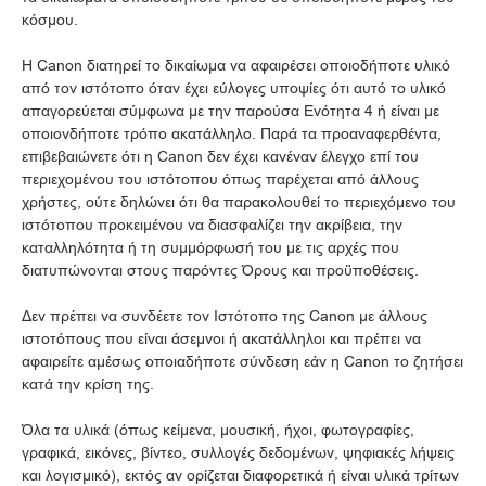
κόσμου.
Η Canon διατηρεί το δικαίωμα να αφαιρέσει οποιοδήποτε υλικό
από τον ιστότοπο όταν έχει εύλογες υποψίες ότι αυτό το υλικό
απαγορεύεται σύμφωνα με την παρούσα Ενότητα 4 ή είναι με
οποιονδήποτε τρόπο ακατάλληλο. Παρά τα προαναφερθέντα,
επιβεβαιώνετε ότι η Canon δεν έχει κανέναν έλεγχο επί του
περιεχομένου του ιστότοπου όπως παρέχεται από άλλους
χρήστες, ούτε δηλώνει ότι θα παρακολουθεί το περιεχόμενο του
ιστότοπου προκειμένου να διασφαλίζει την ακρίβεια, την
καταλληλότητα ή τη συμμόρφωσή του με τις αρχές που
διατυπώνονται στους παρόντες Όρους και προϋποθέσεις.
Δεν πρέπει να συνδέετε τον Ιστότοπο της Canon με άλλους
ιστοτόπους που είναι άσεμνοι ή ακατάλληλοι και πρέπει να
αφαιρείτε αμέσως οποιαδήποτε σύνδεση εάν η Canon το ζητήσει
κατά την κρίση της.
Όλα τα υλικά (όπως κείμενα, μουσική, ήχοι, φωτογραφίες,
γραφικά, εικόνες, βίντεο, συλλογές δεδομένων, ψηφιακές λήψεις
και λογισμικό), εκτός αν ορίζεται διαφορετικά ή είναι υλικά τρίτων