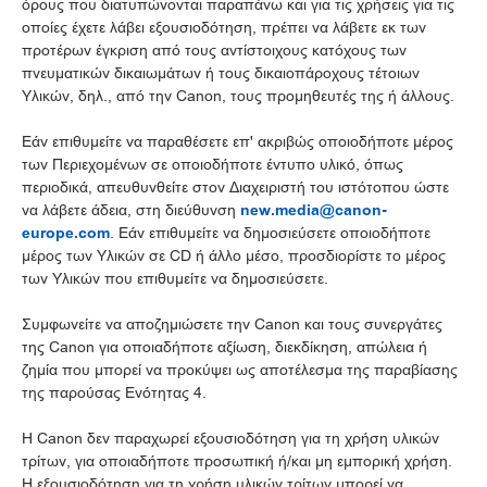
όρους που διατυπώνονται παραπάνω και για τις χρήσεις για τις
οποίες έχετε λάβει εξουσιοδότηση, πρέπει να λάβετε εκ των
προτέρων έγκριση από τους αντίστοιχους κατόχους των
πνευματικών δικαιωμάτων ή τους δικαιοπάροχους τέτοιων
Υλικών, δηλ., από την Canon, τους προμηθευτές της ή άλλους.
Εάν επιθυμείτε να παραθέσετε επ' ακριβώς οποιοδήποτε μέρος
των Περιεχομένων σε οποιοδήποτε έντυπο υλικό, όπως
περιοδικά, απευθυνθείτε στον Διαχειριστή του ιστότοπου ώστε
να λάβετε άδεια, στη διεύθυνση
new.media@canon-
europe.com
. Εάν επιθυμείτε να δημοσιεύσετε οποιοδήποτε
μέρος των Υλικών σε CD ή άλλο μέσο, προσδιορίστε το μέρος
των Υλικών που επιθυμείτε να δημοσιεύσετε.
Συμφωνείτε να αποζημιώσετε την Canon και τους συνεργάτες
της Canon για οποιαδήποτε αξίωση, διεκδίκηση, απώλεια ή
ζημία που μπορεί να προκύψει ως αποτέλεσμα της παραβίασης
της παρούσας Ενότητας 4.
Η Canon δεν παραχωρεί εξουσιοδότηση για τη χρήση υλικών
τρίτων, για οποιαδήποτε προσωπική ή/και μη εμπορική χρήση.
Η εξουσιοδότηση για τη χρήση υλικών τρίτων μπορεί να