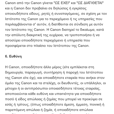
Canon από την Canon γίνεται "ΩΣ ΕΧΕΙ" και "ΩΣ ΔΙΑΤΙΘΕΤΑΙ"
και η Canon δεν προβαίνει σε δηλώσεις ή εγκρίσεις
οποιουδήποτε είδους, ρητές ή συνεπαγόμενες, σε σχέση με τον
Ιστότοπο της Canon για το περιεχόμενο ή τις υπηρεσίες που
περιλαμβάνονται σ' αυτόν, ή διατίθενται σε σύνδεση με αυτόν
τον Ιστότοπο της Canon. Η Canon διατηρεί το δικαίωμα, κατά
την απόλυτη διακριτική της ευχέρεια, να τροποποιήσει ή να
αποσύρει οποιοδήποτε περιεχόμενο ή υπηρεσία που
προσφέρεται στο πλαίσιο του Ιστότοπου της Canon.
6. Ευθύνη
Η Canon, οποιοδήποτε άλλο μέρος (είτε εμπλέκεται στη
δημιουργία, παραγωγή, συντήρηση ή παροχή του Ιστότοπου
της Canon είτε όχι), και οποιαδήποτε εταιρεία που ανήκει στον
όμιλο της Canon και τα στελέχη, οι διευθυντές, οι υπάλληλοι, οι
μέτοχοι ή οι αντιπρόσωποι οποιασδήποτε τέτοιας εταιρείας,
αποποιούνται κάθε ευθύνη και υπαιτιότητα για οποιοδήποτε
ποσό ή είδος απώλειας ή ζημίας που μπορεί να προκύψει σε
εσάς ή τρίτους, (όπως οποιαδήποτε άμεση, έμμεση, ποινική ή
παρεπόμενη απώλεια ή ζημία, ή οποιαδήποτε απώλεια