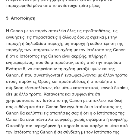
παραχωρηθεί μόνο από το αντίστοιχο τρίτο μέρος.
5. Αποποίηση
Η Canon με το παρόν αποκλείει όλες τις προϋποθέσεις, τις
εγγυήσεις, τις παραστάσεις ή άλλους όρους σχετικά με την
παροχή ή δηλωθείσα παροχή, μη παροχή ή καθυστέρηση της
παροχής των υπηρεσιών σε σχέση με τον Ιστότοπο της Canon
ή ότι ο Ιστότοπος της Canon είναι ακριβής, πλήρης ή
ενημερωμένος, που θα μπορούσαν, εκτός από την παρούσα
Ενότητα 5, να επηρεάσουν τη σχέση μεταξύ υμών και της
Canon, ή που συνεπάγονται ή ενσωματώνονται με άλλον τρόπο
στους παρόντες Όρους και προϋποθέσεις ή οποιαδήποτε
σύμβαση εξασφαλίσεων, είτε μέσω καταστατικού, κοινού δικαίου,
είτε με άλλο τρόπο. Κατανοείτε και συμφωνείτε ότι
χρησιμοποιείτε τον Ιστότοπο της Canon με αποκλειστικά δική
σας ευθύνη και ότι η Canon δεν εγγυάται ότι ο Ιστότοπος της
Canon θα καλύπτει τις απαιτήσεις σας ή ότι η ο Ιστότοπος της
Canon θα είναι πάντα λειτουργικός, χωρίς σφάλματα ή ασφαλής.
Οποιοδήποτε περιεχόμενο ή υπηρεσία που παρέχεται μέσα από
τον Ιστότοπο της Canon ή σε σύνδεση με τον Ιστότοπο της