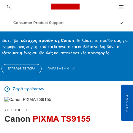
Canon Logo, back to ho
Consumer Product Support
Εναλλ
Canon
Είστε ήδη
κάτοχος προϊόντος Canon
; Δηλώστε το προϊόν σας για
ενημερώσεις λογισμικού και firmware και επιλέξτε να λαμβάνετε
εξατομικευμένες συμβουλές και αποκλειστικές προσφορές
ΕΓΓΡΑΦΕΊΤΕ ΤΏΡΑ
ΠΑΡΆΒΛΕΨΗ
Σειρά προϊόντων

ΈΡΕΥΝΑ
ΥΠΟΣΤΉΡΙΞΗ
Canon
PIXMA TS9155