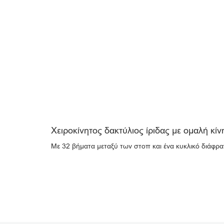
Χειροκίνητος δακτύλιος ίριδας με ομαλή κί
Με 32 βήματα μεταξύ των στοπ και ένα κυκλικό διάφραγμ