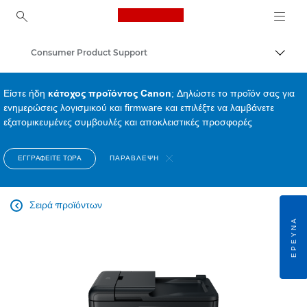
Canon Logo, back to ho
Consumer Product Support
Εναλλ
Canon
Είστε ήδη
κάτοχος προϊόντος Canon
; Δηλώστε το προϊόν σας για
ενημερώσεις λογισμικού και firmware και επιλέξτε να λαμβάνετε
εξατομικευμένες συμβουλές και αποκλειστικές προσφορές
ΕΓΓΡΑΦΕΊΤΕ ΤΏΡΑ
ΠΑΡΆΒΛΕΨΗ
Σειρά προϊόντων

ΈΡΕΥΝΑ