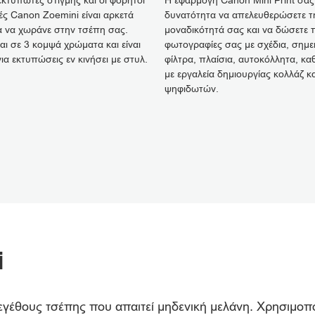
κτυπωτές στιγμής και οι φορητοί
Η εφαρμογή Canon Mini Print σάς 
ς Canon Zoemini είναι αρκετά
δυνατότητα να απελευθερώσετε τ
ια να χωράνε στην τσέπη σας.
μοναδικότητά σας και να δώσετε 
ται σε 3 κομψά χρώματα και είναι
φωτογραφίες σας με σχέδια, σημε
για εκτυπώσεις εν κινήσει με στυλ.
φίλτρα, πλαίσια, αυτοκόλλητα, κα
με εργαλεία δημιουργίας κολλάζ κα
ψηφιδωτών.
i
θους τσέπης που απαιτεί μηδενική μελάνη. Χρησιμοποιεί