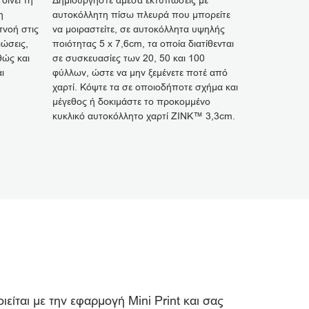
δίνει τη
Δημιουργήστε άμεσα εκτυπώσεις με
η
αυτοκόλλητη πίσω πλευρά που μπορείτε
πνοή στις
να μοιραστείτε, σε αυτοκόλλητα υψηλής
ιώσεις,
ποιότητας 5 x 7,6cm, τα οποία διατίθενται
θώς και
σε συσκευασίες των 20, 50 και 100
ι
φύλλων, ώστε να μην ξεμένετε ποτέ από
χαρτί. Κόψτε τα σε οποιοδήποτε σχήμα και
μέγεθος ή δοκιμάστε το προκομμένο
κυκλικό αυτοκόλλητο χαρτί ZINK™ 3,3cm.
ται με την εφαρμογή Mini Print και σας