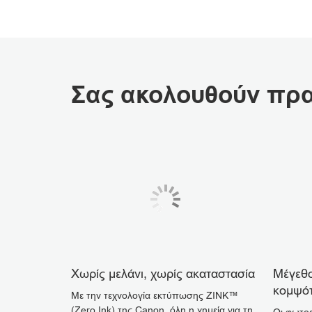
Σας ακολουθούν πρα
Χωρίς μελάνι, χωρίς ακαταστασία
Μέγεθο
κομψό
Με την τεχνολογία εκτύπωσης ZINK™
(Zero Ink) της Canon, όλη η χημεία για τη