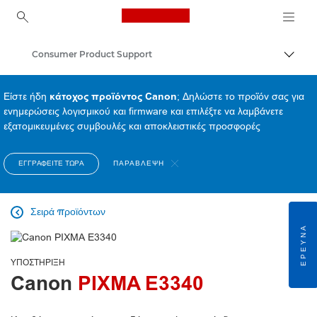
Canon Logo, back to ho
Consumer Product Support
Εναλλ
Canon
Είστε ήδη
κάτοχος προϊόντος Canon
; Δηλώστε το προϊόν σας για
ενημερώσεις λογισμικού και firmware και επιλέξτε να λαμβάνετε
εξατομικευμένες συμβουλές και αποκλειστικές προσφορές
ΕΓΓΡΑΦΕΊΤΕ ΤΏΡΑ
ΠΑΡΆΒΛΕΨΗ
Σειρά προϊόντων

ΈΡΕΥΝΑ
ΥΠΟΣΤΉΡΙΞΗ
Canon
PIXMA E3340