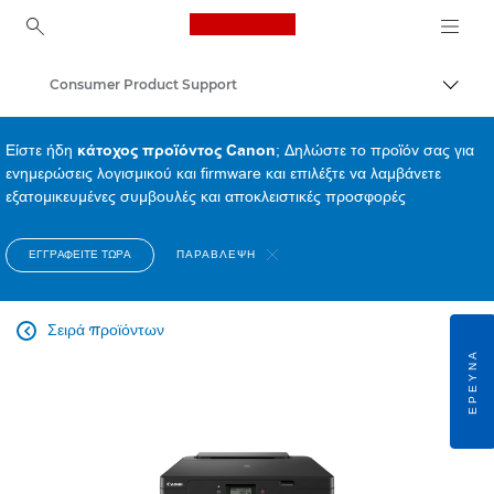
Canon Logo, back to ho
Consumer Product Support
Εναλλ
Canon
Είστε ήδη
κάτοχος προϊόντος Canon
; Δηλώστε το προϊόν σας για
ενημερώσεις λογισμικού και firmware και επιλέξτε να λαμβάνετε
εξατομικευμένες συμβουλές και αποκλειστικές προσφορές
ΕΓΓΡΑΦΕΊΤΕ ΤΏΡΑ
ΠΑΡΆΒΛΕΨΗ
Σειρά προϊόντων

ΈΡΕΥΝΑ