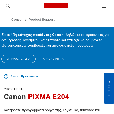
Canon Logo, back to ho
Consumer Product Support
Εναλλ
Canon
Είστε ήδη
κάτοχος προϊόντος Canon
; Δηλώστε το προϊόν σας για
ενημερώσεις λογισμικού και firmware και επιλέξτε να λαμβάνετε
εξατομικευμένες συμβουλές και αποκλειστικές προσφορές
ΕΓΓΡΑΦΕΊΤΕ ΤΏΡΑ
ΠΑΡΆΒΛΕΨΗ
Σειρά προϊόντων

ΈΡΕΥΝΑ
ΥΠΟΣΤΉΡΙΞΗ
Canon
PIXMA E204
Κατεβάστε προγράμματα οδήγησης, λογισμικό, firmware και