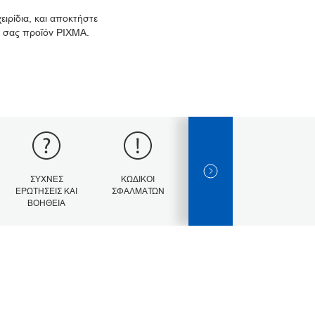
ιρίδια, και αποκτήστε
 σας προϊόν PIXMA.
NEXT SLIDE
ΣΥΧΝΈΣ
ΚΩΔΙΚΟΊ
ΠΡΟΔΙΑΓΡΑΦΈΣ
ΕΡΩΤΉΣΕΙΣ ΚΑΙ
ΣΦΑΛΜΆΤΩΝ
ΒΟΉΘΕΙΑ