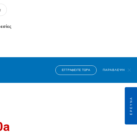
ρεσίες
ΕΓΓΡΑΦΕΊΤΕ ΤΏΡΑ
ΠΑΡΆΒΛΕΨΗ
ΈΡΕΥΝΑ
0a