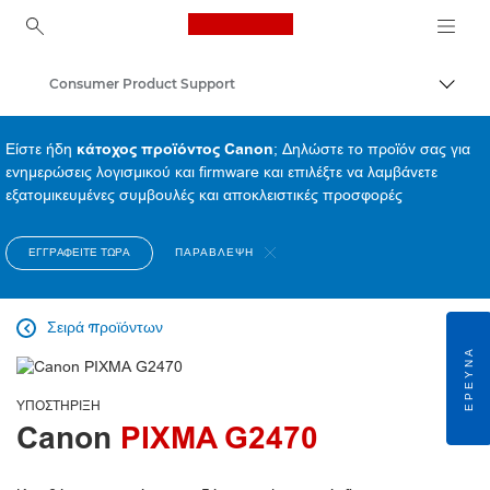
Canon Logo, back to ho
Consumer Product Support
Εναλλ
Canon
Είστε ήδη
κάτοχος προϊόντος Canon
; Δηλώστε το προϊόν σας για
ενημερώσεις λογισμικού και firmware και επιλέξτε να λαμβάνετε
εξατομικευμένες συμβουλές και αποκλειστικές προσφορές
ΕΓΓΡΑΦΕΊΤΕ ΤΏΡΑ
ΠΑΡΆΒΛΕΨΗ
Σειρά προϊόντων

ΈΡΕΥΝΑ
ΥΠΟΣΤΉΡΙΞΗ
Canon
PIXMA G2470