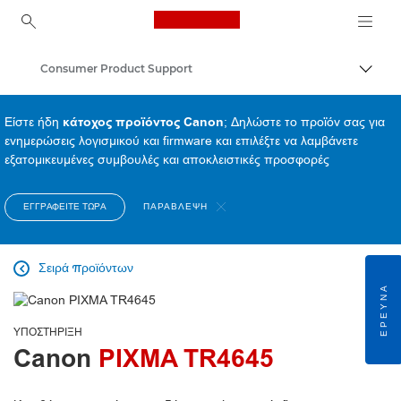
Canon Logo, back to ho
Consumer Product Support
Εναλλ
Canon
Είστε ήδη
κάτοχος προϊόντος Canon
; Δηλώστε το προϊόν σας για
ενημερώσεις λογισμικού και firmware και επιλέξτε να λαμβάνετε
εξατομικευμένες συμβουλές και αποκλειστικές προσφορές
ΕΓΓΡΑΦΕΊΤΕ ΤΏΡΑ
ΠΑΡΆΒΛΕΨΗ
Σειρά προϊόντων

ΈΡΕΥΝΑ
ΥΠΟΣΤΉΡΙΞΗ
Canon
PIXMA TR4645