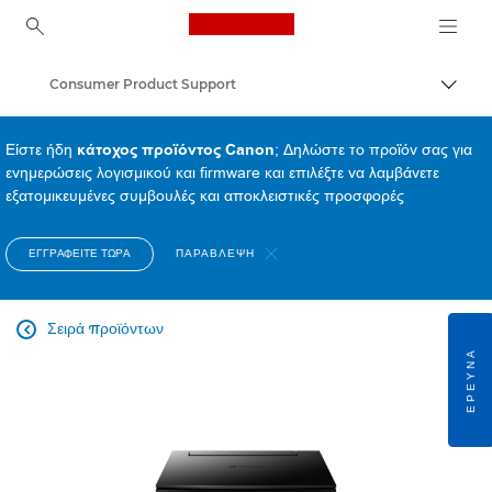
Canon Logo, back to ho
Consumer Product Support
Εναλλ
Canon
Είστε ήδη
κάτοχος προϊόντος Canon
; Δηλώστε το προϊόν σας για
ενημερώσεις λογισμικού και firmware και επιλέξτε να λαμβάνετε
εξατομικευμένες συμβουλές και αποκλειστικές προσφορές
ΕΓΓΡΑΦΕΊΤΕ ΤΏΡΑ
ΠΑΡΆΒΛΕΨΗ
Σειρά προϊόντων

ΈΡΕΥΝΑ