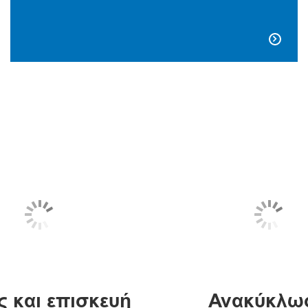

ς και επισκευή
Ανακύκλω