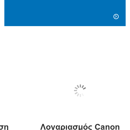

ση
Λογαριασμός Canon