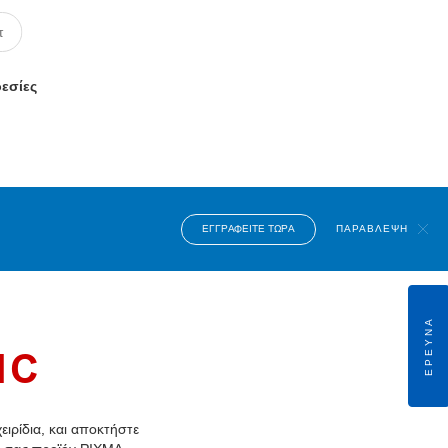
ρεσίες
ΕΓΓΡΑΦΕΊΤΕ ΤΏΡΑ
ΠΑΡΆΒΛΕΨΗ
ΈΡΕΥΝΑ
1C
ιρίδια, και αποκτήστε