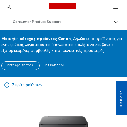
Canon Logo, back to ho
Consumer Product Support
Εναλλ
Canon
Είστε ήδη
κάτοχος προϊόντος Canon
; Δηλώστε το προϊόν σας για
ενημερώσεις λογισμικού και firmware και επιλέξτε να λαμβάνετε
εξατομικευμένες συμβουλές και αποκλειστικές προσφορές
ΕΓΓΡΑΦΕΊΤΕ ΤΏΡΑ
ΠΑΡΆΒΛΕΨΗ
Σειρά προϊόντων

ΈΡΕΥΝΑ