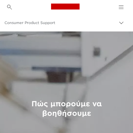
Canon Logo, back to h
Consumer Product Support
Εναλ
Canon
Πώς μπορούμε να
βοηθήσουμε