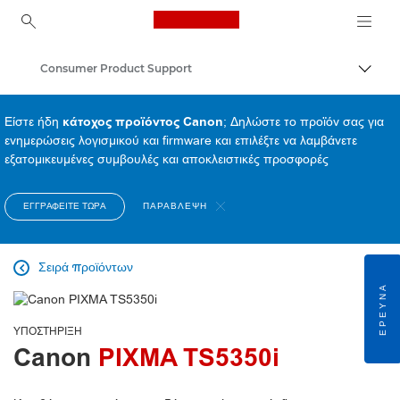
Canon Logo, back to ho
Consumer Product Support
Εναλλ
Canon
Είστε ήδη
κάτοχος προϊόντος Canon
; Δηλώστε το προϊόν σας για
ενημερώσεις λογισμικού και firmware και επιλέξτε να λαμβάνετε
εξατομικευμένες συμβουλές και αποκλειστικές προσφορές
ΕΓΓΡΑΦΕΊΤΕ ΤΏΡΑ
ΠΑΡΆΒΛΕΨΗ
Σειρά προϊόντων

ΈΡΕΥΝΑ
ΥΠΟΣΤΉΡΙΞΗ
Canon
PIXMA TS5350i