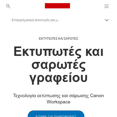
Canon Logo, back to ho
Επαγγελματικοί εκτυπωτές και μηχανήματα φαξ
Εναλλ
Canon
ΕΚΤΥΠΩΤΕΣ ΚΑΙ ΣΑΡΩΤΕΣ
Λύσεις και υπηρεσίες
Εκτυπωτές και
Επαγγελματικά προϊόντα
σαρωτές
γραφείου
Τεχνολογία εκτύπωσης και σάρωσης Canon
Workspace
ΑΊΤΗΜΑ ΓΙΑ ΠΛΗΡΟΦΟΡΊΕΣ