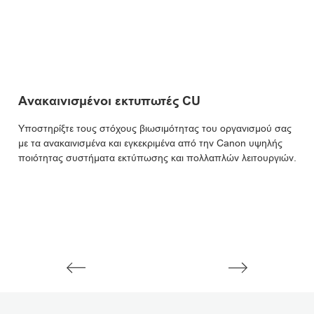
Ανακαινισμένοι εκτυπωτές CU
Ε
Υποστηρίξτε τους στόχους βιωσιμότητας του οργανισμού σας
Αν
με τα ανακαινισμένα και εγκεκριμένα από την Canon υψηλής
αν
ποιότητας συστήματα εκτύπωσης και πολλαπλών λειτουργιών.
πα
ορ