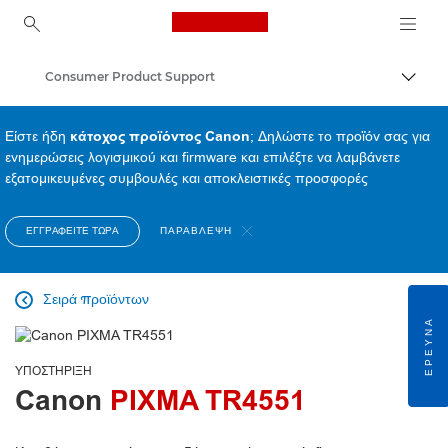
Canon Logo, back to ho
Consumer Product Support
Εναλλ
Canon
Είστε ήδη
κάτοχος προϊόντος Canon
; Δηλώστε το προϊόν σας για
ενημερώσεις λογισμικού και firmware και επιλέξτε να λαμβάνετε
εξατομικευμένες συμβουλές και αποκλειστικές προσφορές
ΕΓΓΡΑΦΕΊΤΕ ΤΏΡΑ
ΠΑΡΆΒΛΕΨΗ
Σειρά προϊόντων

ΈΡΕΥΝΑ
ΥΠΟΣΤΉΡΙΞΗ
Canon
PIXMA TR4551