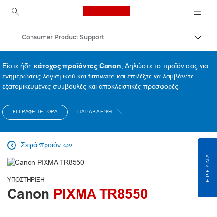
Canon Logo, back to ho
Consumer Product Support
Εναλλ
Canon
Είστε ήδη
κάτοχος προϊόντος Canon
; Δηλώστε το προϊόν σας για
ενημερώσεις λογισμικού και firmware και επιλέξτε να λαμβάνετε
εξατομικευμένες συμβουλές και αποκλειστικές προσφορές
ΕΓΓΡΑΦΕΊΤΕ ΤΏΡΑ
ΠΑΡΆΒΛΕΨΗ
Σειρά προϊόντων

ΈΡΕΥΝΑ
ΥΠΟΣΤΉΡΙΞΗ
Canon
PIXMA TR8550