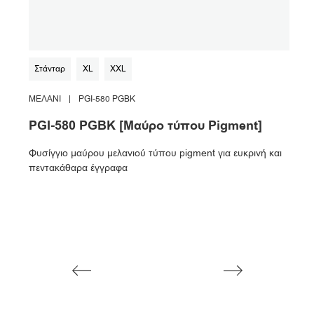
Στάνταρ
XL
XXL
Sta
ΜΕΛΆΝΙ
|
PGI-580 PGBK
ΜΕΛ
PGI-580 PGBK [Μαύρο τύπου Pigment]
CLI
Φυσίγγιο μαύρου μελανιού τύπου pigment για ευκρινή και
Φυσί
πεντακάθαρα έγγραφα
φωτο