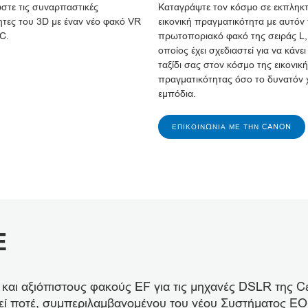
στε τις συναρπαστικές
Καταγράψτε τον κόσμο σε εκπληκτ
τες του 3D με έναν νέο φακό VR
εικονική πραγματικότητα με αυτόν
C.
πρωτοποριακό φακό της σειράς L,
οποίος έχει σχεδιαστεί για να κάνει
ταξίδι σας στον κόσμο της εικονικ
πραγματικότητας όσο το δυνατόν 
εμπόδια.
ΕΠΙΚΟΙΝΩΝΊΑ ΜΕ ΤΗΝ CANON
E
αι αξιόπιστους φακούς EF για τις μηχανές DSLR της Ca
εί ποτέ, συμπεριλαμβανομένου του νέου Συστήματος EOS