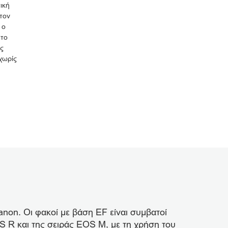
ική
 τον
 ο
 το
ής
χωρίς
non. Οι φακοί με βάση EF είναι συμβατοί
 R και της σειράς EOS M, με τη χρήση του