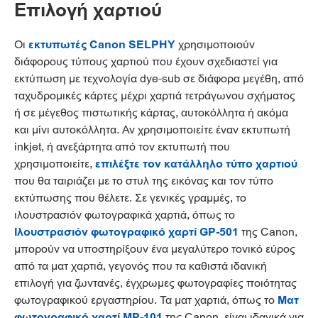
Επιλογή χαρτιού
Οι
εκτυπωτές Canon SELPHY
χρησιμοποιούν
διάφορους τύπους χαρτιού που έχουν σχεδιαστεί για
εκτύπωση με τεχνολογία dye-sub σε διάφορα μεγέθη, από
ταχυδρομικές κάρτες μέχρι χαρτιά τετράγωνου σχήματος
ή σε μέγεθος πιστωτικής κάρτας, αυτοκόλλητα ή ακόμα
και μίνι αυτοκόλλητα. Αν χρησιμοποιείτε έναν εκτυπωτή
inkjet, ή ανεξάρτητα από τον εκτυπωτή που
χρησιμοποιείτε,
επιλέξτε τον κατάλληλο τύπο χαρτιού
που θα ταιριάζει με το στυλ της εικόνας και τον τύπο
εκτύπωσης που θέλετε. Σε γενικές γραμμές, το
ιλουστρασιόν φωτογραφικά χαρτιά, όπως το
Ιλουστρασιόν φωτογραφικό χαρτί GP-501
της Canon,
μπορούν να υποστηρίξουν ένα μεγαλύτερο τονικό εύρος
από τα ματ χαρτιά, γεγονός που τα καθιστά ιδανική
επιλογή για ζωντανές, έγχρωμες φωτογραφίες ποιότητας
φωτογραφικού εργαστηρίου. Τα ματ χαρτιά, όπως το
Ματ
φωτογραφικό χαρτί MP-101
της Canon, είναι ιδανικά για