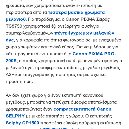
χρώματα, εάν χρησιμοποιείτε έναν εκτυπωτή με
περισσότερα από τα
τέσσερα βασικά χρώματα
μελανιού
. Για παράδειγμα, ο Canon PIXMA Σειράς
TS8750 χρησιμοποιεί έξι ανεξάρτητα φυσίγγια,
συμπεριλαμβανομένων
πέντε έγχρωμων μελανιών
dye
, για κορυφαία ποιότητα φωτογραφίας, με ενισχυμένο
χώρο χρωμάτων και τονικό εύρος. Για να μιλήσουμε για
κάτι πραγματικά εντυπωσιακό, ο
Canon PIXMA PRO-
200S
, ο οποίος χρησιμοποιεί οκτώ μεμονωμένα φυσίγγια
μελανιού dye, προσφέρει εκτυπώσεις μεγάλου μεγέθους
A3+ και επαγγελματικής ποιότητας σε μια σχετικά
προσιτή τιμή.
Αν δεν έχετε χώρο για έναν εκτυπωτή κανονικού
μεγέθους, μπορείτε να πετύχετε όμορφα αποτελέσματα
χρησιμοποιώντας έναν
compact εκτυπωτή Canon
SELPHY
με μικρές απαιτήσεις χώρου. Ο εκτυπωτής
Selphy CP1500
προσφέρει εύκολη ασύρματη εκτύπωση