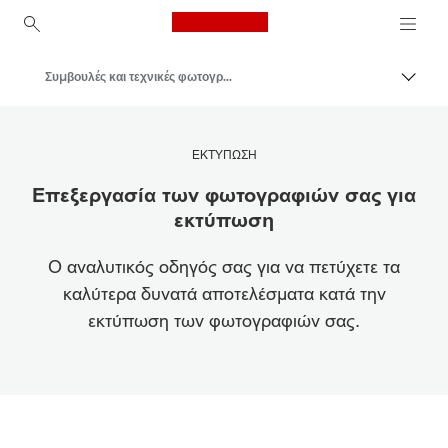
Canon Logo, back to ho
Συμβουλές και τεχνικές φωτογραφίας και εκτύπωσης
Εναλλ
Canon
Πηγές έμπνευσης | Συμβουλές φωτογράφισης και εκτύπωσης και Οδηγοί αγορών
ΕΚΤΥΠΩΣΗ
Επεξεργασία των φωτογραφιών σας για
εκτύπωση
Ο αναλυτικός οδηγός σας για να πετύχετε τα
καλύτερα δυνατά αποτελέσματα κατά την
εκτύπωση των φωτογραφιών σας.