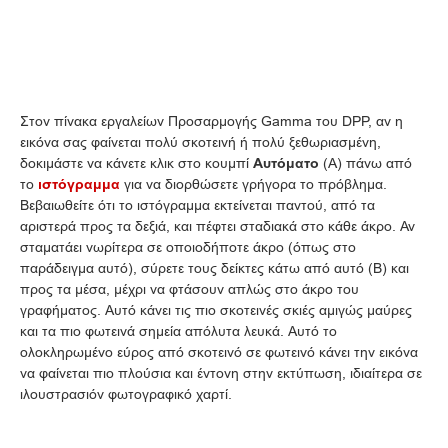
Στον πίνακα εργαλείων Προσαρμογής Gamma του DPP, αν η
εικόνα σας φαίνεται πολύ σκοτεινή ή πολύ ξεθωριασμένη,
δοκιμάστε να κάνετε κλικ στο κουμπί
Αυτόματο
(A) πάνω από
το
ιστόγραμμα
για να διορθώσετε γρήγορα το πρόβλημα.
Βεβαιωθείτε ότι το ιστόγραμμα εκτείνεται παντού, από τα
αριστερά προς τα δεξιά, και πέφτει σταδιακά στο κάθε άκρο. Αν
σταματάει νωρίτερα σε οποιοδήποτε άκρο (όπως στο
παράδειγμα αυτό), σύρετε τους δείκτες κάτω από αυτό (B) και
προς τα μέσα, μέχρι να φτάσουν απλώς στο άκρο του
γραφήματος. Αυτό κάνει τις πιο σκοτεινές σκιές αμιγώς μαύρες
και τα πιο φωτεινά σημεία απόλυτα λευκά. Αυτό το
ολοκληρωμένο εύρος από σκοτεινό σε φωτεινό κάνει την εικόνα
να φαίνεται πιο πλούσια και έντονη στην εκτύπωση, ιδιαίτερα σε
ιλουστρασιόν φωτογραφικό χαρτί.