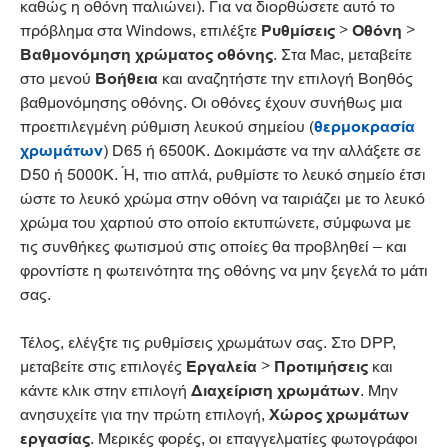
καθώς η οθόνη παλιώνει). Για να διορθώσετε αυτό το
πρόβλημα στα Windows, επιλέξτε
Ρυθμίσεις
>
Οθόνη
>
Βαθμονόμηση χρώματος οθόνης
. Στα Mac, μεταβείτε
στο μενού
Βοήθεια
και αναζητήστε την επιλογή Βοηθός
βαθμονόμησης οθόνης. Οι οθόνες έχουν συνήθως μια
προεπιλεγμένη ρύθμιση λευκού σημείου (
θερμοκρασία
χρωμάτων
) D65 ή 6500K. Δοκιμάστε να την αλλάξετε σε
D50 ή 5000K. Ή, πιο απλά, ρυθμίστε το λευκό σημείο έτσι
ώστε το λευκό χρώμα στην οθόνη να ταιριάζει με το λευκό
χρώμα του χαρτιού στο οποίο εκτυπώνετε, σύμφωνα με
τις συνθήκες φωτισμού στις οποίες θα προβληθεί – και
φροντίστε η φωτεινότητα της οθόνης να μην ξεγελά το μάτι
σας.
Τέλος, ελέγξτε τις ρυθμίσεις χρωμάτων σας. Στο DPP,
μεταβείτε στις επιλογές
Εργαλεία
>
Προτιμήσεις
και
κάντε κλικ στην επιλογή
Διαχείριση χρωμάτων
. Μην
ανησυχείτε για την πρώτη επιλογή,
Χώρος χρωμάτων
εργασίας
. Μερικές φορές, οι επαγγελματίες φωτογράφοι