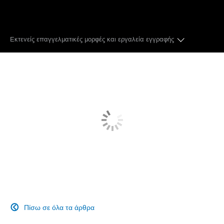
Εκτενείς επαγγελματικές μορφές και εργαλεία εγγραφής
ΒΙΝΤΕΟ 8K FF
ΣΤΑΤΙΚΕΣ ΕΙΚΟΝΕΣ 45MP
ΦΑΚΟΙ
ΑΥΤΟΜΑΤΗ ΕΣΤΙΑΣΗ DUAL PIXEL CMOS
ΜΟΡΦΕΣ ΕΓΓΡΑΦΗΣ
ΜΙΚΡΕΣ ΔΙΑΣΤΑΣΕΙΣ
Πίσω σε όλα τα άρθρα

ΣΥΝΔΕΣΙΜΟΤΗΤΑ