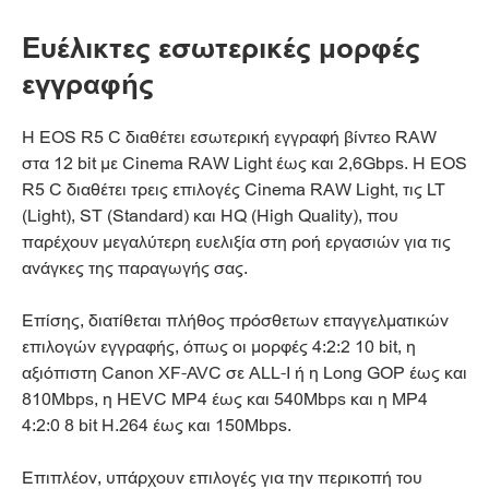
Ευέλικτες εσωτερικές μορφές
εγγραφής
Η EOS R5 C διαθέτει εσωτερική εγγραφή βίντεο RAW
στα 12 bit με Cinema RAW Light έως και 2,6Gbps. Η EOS
R5 C διαθέτει τρεις επιλογές Cinema RAW Light, τις LT
(Light), ST (Standard) και HQ (High Quality), που
παρέχουν μεγαλύτερη ευελιξία στη ροή εργασιών για τις
ανάγκες της παραγωγής σας.
Επίσης, διατίθεται πλήθος πρόσθετων επαγγελματικών
επιλογών εγγραφής, όπως οι μορφές 4:2:2 10 bit, η
αξιόπιστη Canon XF-AVC σε ALL-I ή η Long GOP έως και
810Mbps, η HEVC MP4 έως και 540Mbps και η MP4
4:2:0 8 bit H.264 έως και 150Mbps.
Επιπλέον, υπάρχουν επιλογές για την περικοπή του