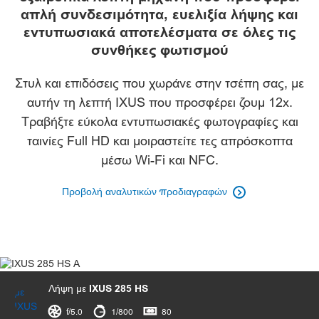
απλή συνδεσιμότητα, ευελιξία λήψης και
εντυπωσιακά αποτελέσματα σε όλες τις
Γκαλερί
συνθήκες φωτισμού
Στυλ και επιδόσεις που χωράνε στην τσέπη σας, με
αυτήν τη λεπτή IXUS που προσφέρει ζουμ 12x.
Τραβήξτε εύκολα εντυπωσιακές φωτογραφίες και
ταινίες Full HD και μοιραστείτε τες απρόσκοπτα
μέσω Wi-Fi και NFC.
Προβολή αναλυτικών προδιαγραφών

Λήψη με
IXUS 285 HS
διάφραγμα
ταχύτητα κλείστρου
ISO



f/5.0
1/800
80