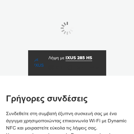
Λήψη με
IXUS 285 HS
διάφραγμα
ταχύτητα κλείστρου
ISO



f/3.6
1/500
80
Γρήγορες συνδέσεις
Συνδεθείτε στη συμβατή έξυπνη συσκευή σας με ένα
άγγιγμα χρησιμοποιώντας επικοινωνία Wi-Fi με Dynamic
NFC και μοιραστείτε εύκολα τις λήψεις σας.