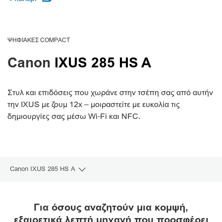
ΨΗΦΙΑΚΈΣ COMPACT
Canon
IXUS 285 HS A
Στυλ και επιδόσεις που χωράνε στην τσέπη σας από αυτήν
την IXUS με ζουμ 12x – μοιραστείτε με ευκολία τις
δημιουργίες σας μέσω Wi-Fi και NFC.
Canon IXUS 285 HS A
Toggle breadcrumbs
Επισκόπηση
Για όσους αναζητούν μια κομψή,
εξαιρετικά λεπτή μηχανή που προσφέρει
Προδιαγραφές