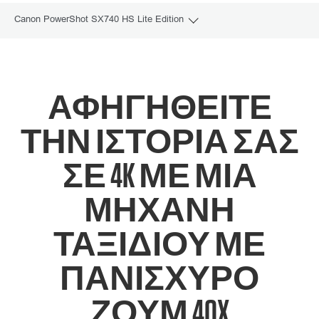
Canon PowerShot SX740 HS Lite Edition
Toggle breadcrumbs
Επισκόπηση
Προδιαγραφές
ΑΦΗΓΗΘΕΊΤΕ
Γκαλερί
ΤΗΝ ΙΣΤΟΡΊΑ ΣΑΣ
ΣΕ 4K ΜΕ ΜΙΑ
Υποστήριξη
ΜΗΧΑΝΉ
ΤΑΞΙΔΙΟΎ ΜΕ
ΠΑΝΊΣΧΥΡΟ
ΖΟΥΜ 40X