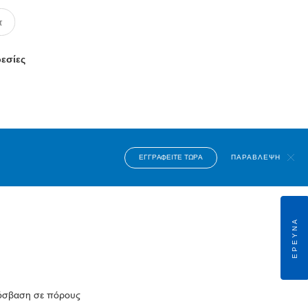
ρεσίες
ΕΓΓΡΑΦΕΊΤΕ ΤΏΡΑ
ΠΑΡΆΒΛΕΨΗ
ΈΡΕΥΝΑ
πρόσβαση σε πόρους