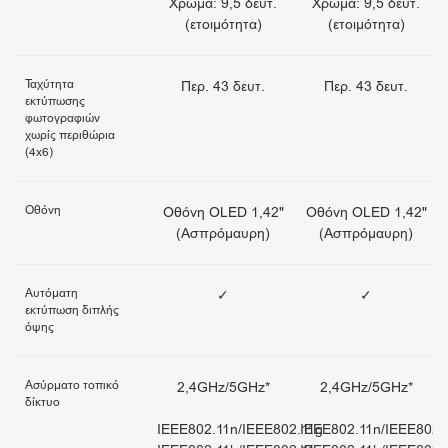
Χρώμα: 9,5 δευτ.
Χρώμα: 9,5 δευτ.
(ετοιμότητα)
(ετοιμότητα)
Ταχύτητα
Περ. 43 δευτ.
Περ. 43 δευτ.
εκτύπωσης
φωτογραφιών
χωρίς περιθώρια
(4x6)
Οθόνη
Οθόνη OLED 1,42"
Οθόνη OLED 1,42"
(Ασπρόμαυρη)
(Ασπρόμαυρη)
Αυτόματη
✓
✓
εκτύπωση διπλής
όψης
Ασύρματο τοπικό
2,4GHz/5GHz*
2,4GHz/5GHz*
δίκτυο
IEEE802.11n/IEEE802.11g
IEEE802.11n/IEEE802.