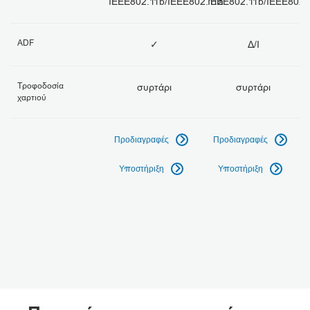
IEEE802.11b/IEEE802.11a
IEEE802.11b/IEEE802.
ADF
✓
Δ/Ι
Τροφοδοσία
συρτάρι
συρτάρι
χαρτιού
Προδιαγραφές
Προδιαγραφές


Υποστήριξη
Υποστήριξη

