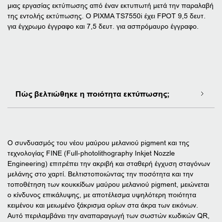
μιας εργασίας εκτύπωσης από έναν εκτυπωτή μετά την παραλαβή
της εντολής εκτύπωσης. Ο PIXMA TS7550i έχει FPOT 9,5 δευτ.
για έγχρωμο έγγραφο και 7,5 δευτ. για ασπρόμαυρο έγγραφο.
Πώς βελτιώθηκε η ποιότητα εκτύπωσης;
Ο συνδυασμός του νέου μαύρου μελανιού pigment και της
τεχνολογίας FINE (Full-photolithography Inkjet Nozzle
Engineering) επιτρέπει την ακριβή και σταθερή έγχυση σταγόνων
μελάνης στο χαρτί. Βελτιστοποιώντας την ποσότητα και την
τοποθέτηση των κουκκίδων μαύρου μελανιού pigment, μειώνεται
ο κίνδυνος επικάλυψης, με αποτέλεσμα υψηλότερη ποιότητα
κειμένου και μειωμένο ξάκρισμα ορίων στα άκρα των εικόνων.
Αυτό περιλαμβάνει την αναπαραγωγή των σωστών κωδικών QR,