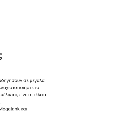
ς
α οδηγήσουν σε μεγάλα
ελαχιστοποιήστε το
λικτοι, είναι η τέλεια
.
 Megatank και