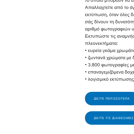
το οποίο μπορούν να 
Απαλλαχτείτε από το ά
εκτύπωση, όταν όλες 
σάς δίνουν τη δυνατότ
αριθμό φωτογραφιών υ
Εκτυπώστε τις αναμνή
πλεονεκτήματα:
• ευρεία γκάμα χρωμάτ
• ζωντανά χρώματα με 
• 3.800 φωτογραφίες μ
• επαναγεμιζόμενα δοχε
• λογισμικό εκτύπωση
ΔΕΊΤΕ ΠΕΡΙΣΣΌΤΕΡΑ
ΔΕΊΤΕ ΤΙΣ ΔΙΑΘΈΣΙΜΕ