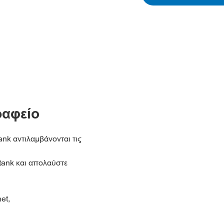
ραφείο
nk αντιλαμβάνονται τις
tank και απολαύστε
et,