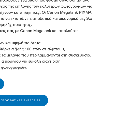
αποδώσουν ένα ολόκληρο φάσμα συναισθημάτων.
γχος της επιλογής των καλύτερων φωτογραφιών για
δείχνουν καταπληκτικές. Οι Canon Megatank PIXMA
ητα να εκτυπώνετε αποδοτικά και οικονομικά μεγάλο
ψηλής ποιότητας.
σεις σας με Canon Megatank και απολαύστε
ων και υψηλή ποιότητα,
διάρκεια ζωής 100 ετών σε άλμπουμ,
ε τα μελάνια που περιλαμβάνονται στη συσκευασία,
ία μελανιού για εύκολη διαχείριση,
ς φωτογραφιών.
Σ ΠΡΟΩΘΗΤΙΚΈΣ ΕΝΈΡΓΕΙΕΣ