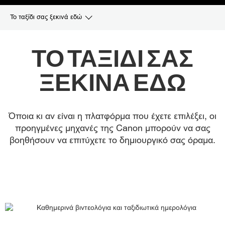
Το ταξίδι σας ξεκινά εδώ
Σειρά EOS / PowerShot V
ΤΟ ΤΑΞΊΔΙ ΣΑΣ
Επαγγελματικές μηχανές για vlogging
ΞΕΚΙΝΆ ΕΔΏ
Συμβουλές και τεχνικές
Όποια κι αν είναι η πλατφόρμα που έχετε επιλέξει, οι
Ερωτήσεις και απαντήσεις
προηγμένες μηχανές της Canon μπορούν να σας
βοηθήσουν να επιτύχετε το δημιουργικό σας όραμα.