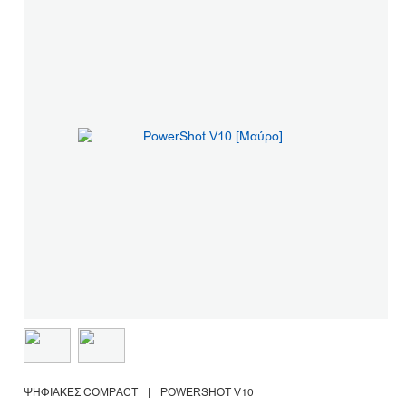
ΨΗΦΙΑΚΈΣ COMPACT
|
POWERSHOT V10