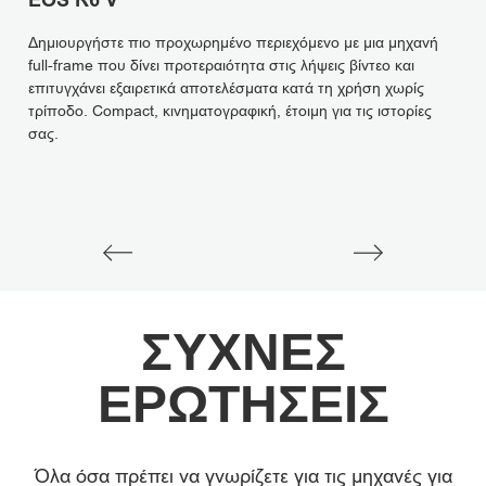
EOS R6 V
E
Δημιουργήστε πιο προχωρημένο περιεχόμενο με μια μηχανή
Εκ
full-frame που δίνει προτεραιότητα στις λήψεις βίντεο και
μη
επιτυγχάνει εξαιρετικά αποτελέσματα κατά τη χρήση χωρίς
λή
τρίποδο. Compact, κινηματογραφική, έτοιμη για τις ιστορίες
χα
σας.
ΣΥΧΝΈΣ
ΕΡΩΤΉΣΕΙΣ
Όλα όσα πρέπει να γνωρίζετε για τις μηχανές για