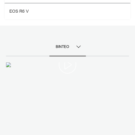
EOS R6 V
ΒΊΝΤΕΟ
TOGGLE MENU
ΒΊΝΤΕΟ