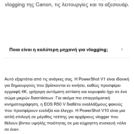
vlogging της Canon, τις λειτουργίες και τα αξεσουάρ.
Ποια είναι η καλύτερη μηχανή για vlogging;
Αυτό εξαρτάται από τις ανάγκες σας. Η PowerShot V1 είναι ιδανική
για δημιουργούς που βρίσκονται εν κινήσει, καθώς προσφέρει
εγγραφή 4K, γρήγορη αυτόματη εστίαση και κορυφαίο ήχο σε ένα
σώμα μικρών διαστάσεων. Για ακόμα πιο επαγγελματική
κινηματογράφηση, η EOS R50 V διαθέτει εναλλάξιμους φακούς
που προσφέρουν ευελιξία και έλεγχο. Η PowerShot V10 είναι μια
απλή επιλογή σε μέγεθος τσέπης για αρχάριους vlogger που
θέλουν βίντεο υψηλής ποιότητας σε μια εύχρηστη συσκευή «όλα
σε ένα».