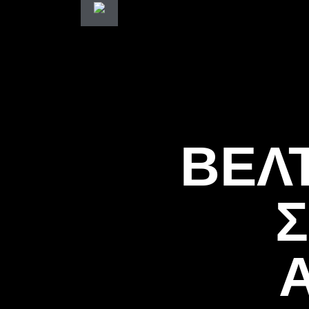
ΒΕΛ
Σ