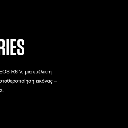
RIES
EOS R6 V, μια ευέλικτη
 σταθεροποίηση εικόνας –
α.