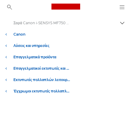
Canon Logo, back to ho
Σειρά Canon i-SENSYS MF750 – Έγχρωμοι εκτυπωτές γραφείου
Εναλλ
Canon
Λύσεις και υπηρεσίες
Επαγγελματικά προϊόντα
Επαγγελματικοί εκτυπωτές και μηχανήματα φαξ
Εκτυπωτές πολλαπλών λειτουργιών – Πολυμηχανήματα
Έγχρωμοι εκτυπωτές πολλαπλών λειτουργιών