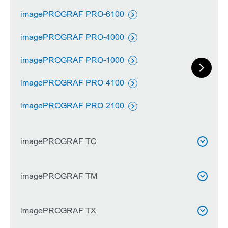
imagePROGRAF PRO-6100

imagePROGRAF PRO-4000

imagePROGRAF PRO-1000


Επόμενη
imagePROGRAF PRO-4100

imagePROGRAF PRO-2100

imagePROGRAF TC

imagePROGRAF TC-20M
imagePROGRAF TM


imagePROGRAF TC-20

imagePROGRAF TM-300 MFP T36
imagePROGRAF TX

