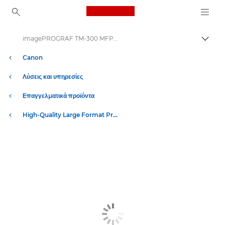
Canon Logo, back to ho
imagePROGRAF TM-300 MFP Z36: Παραγωγική εκτύπωση μεγάλου μεγέθους
Εναλλ
Canon
Λύσεις και υπηρεσίες
Επαγγελματικά προϊόντα
High-Quality Large Format Printers for CAD/GIS and Stunning Graphics