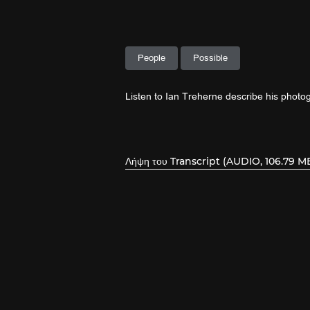
People
Possible
Listen to Ian Treherne describe his photo
Λήψη του Transcript (AUDIO, 106.79 M
, ανοίξτε το PDF σε νέο παράθυρο