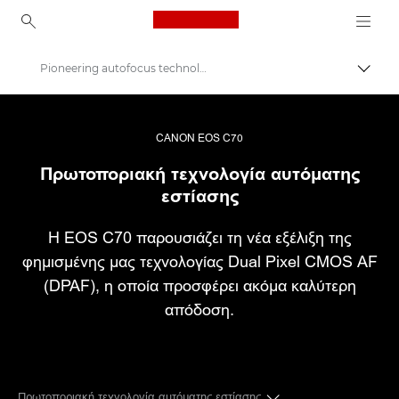
Canon Logo, back to ho
Pioneering autofocus technology
Εναλλ
Canon
Βιντεοκάμερες
CANON EOS C70
Πρωτοποριακή τεχνολογία αυτόματης
EOS C70
εστίασης
Η EOS C70 παρουσιάζει τη νέα εξέλιξη της
φημισμένης μας τεχνολογίας Dual Pixel CMOS AF
(DPAF), η οποία προσφέρει ακόμα καλύτερη
απόδοση.
Πρωτοποριακή τεχνολογία αυτόματης εστίασης