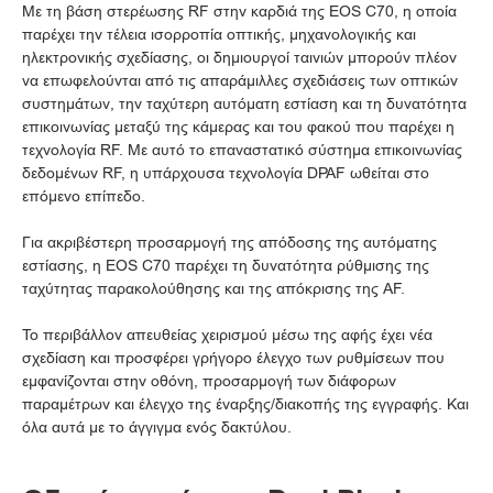
Με τη βάση στερέωσης RF στην καρδιά της EOS C70, η οποία
παρέχει την τέλεια ισορροπία οπτικής, μηχανολογικής και
ηλεκτρονικής σχεδίασης, οι δημιουργοί ταινιών μπορούν πλέον
να επωφελούνται από τις απαράμιλλες σχεδιάσεις των οπτικών
συστημάτων, την ταχύτερη αυτόματη εστίαση και τη δυνατότητα
επικοινωνίας μεταξύ της κάμερας και του φακού που παρέχει η
τεχνολογία RF. Με αυτό το επαναστατικό σύστημα επικοινωνίας
δεδομένων RF, η υπάρχουσα τεχνολογία DPAF ωθείται στο
επόμενο επίπεδο.
Για ακριβέστερη προσαρμογή της απόδοσης της αυτόματης
εστίασης, η EOS C70 παρέχει τη δυνατότητα ρύθμισης της
ταχύτητας παρακολούθησης και της απόκρισης της AF.
Το περιβάλλον απευθείας χειρισμού μέσω της αφής έχει νέα
σχεδίαση και προσφέρει γρήγορο έλεγχο των ρυθμίσεων που
εμφανίζονται στην οθόνη, προσαρμογή των διάφορων
παραμέτρων και έλεγχο της έναρξης/διακοπής της εγγραφής. Και
όλα αυτά με το άγγιγμα ενός δακτύλου.