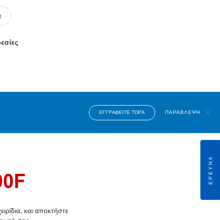
ρεσίες
ΕΓΓΡΑΦΕΊΤΕ ΤΏΡΑ
ΠΑΡΆΒΛΕΨΗ
ΈΡΕΥΝΑ
00F
ιρίδια, και αποκτήστε