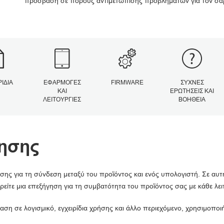
πρόσβαση σε πόρους αντιμετώπισης προβλημάτων για τον σα
ΡΊΔΙΑ
ΕΦΑΡΜΟΓΈΣ
FIRMWARE
ΣΥΧΝΈΣ
ΚΑΙ
ΕΡΩΤΉΣΕΙΣ ΚΑΙ
ΛΕΙΤΟΥΡΓΊΕΣ
ΒΟΉΘΕΙΑ
ησης
σης για τη σύνδεση μεταξύ του προϊόντος και ενός υπολογιστή. Σε αυτ
ρείτε μια επεξήγηση για τη συμβατότητα του προϊόντος σας με κάθε λε
αση σε λογισμικό, εγχειρίδια χρήσης και άλλο περιεχόμενο, χρησιμοπο