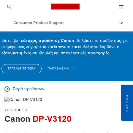
Canon Logo, back to ho
Consumer Product Support
Εναλλ
Canon
Είστε ήδη
κάτοχος προϊόντος Canon
; Δηλώστε το προϊόν σας για
ενημερώσεις λογισμικού και firmware και επιλέξτε να λαμβάνετε
εξατομικευμένες συμβουλές και αποκλειστικές προσφορές
ΕΓΓΡΑΦΕΊΤΕ ΤΏΡΑ
ΠΑΡΆΒΛΕΨΗ
Σειρά προϊόντων

ΈΡΕΥΝΑ
ΥΠΟΣΤΉΡΙΞΗ
Canon
DP-V3120