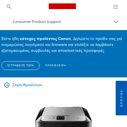
Canon Logo, back to ho
Consumer Product Support
Εναλλ
Canon
Είστε ήδη
κάτοχος προϊόντος Canon
; Δηλώστε το προϊόν σας για
ενημερώσεις λογισμικού και firmware και επιλέξτε να λαμβάνετε
εξατομικευμένες συμβουλές και αποκλειστικές προσφορές
ΕΓΓΡΑΦΕΊΤΕ ΤΏΡΑ
ΠΑΡΆΒΛΕΨΗ
Σειρά προϊόντων

ΈΡΕΥΝΑ