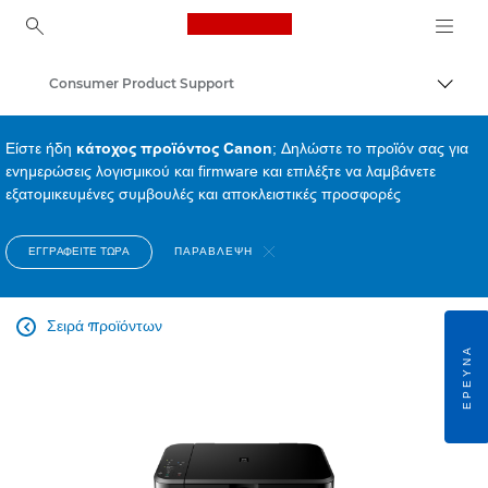
Canon Logo, back to ho
Consumer Product Support
Εναλλ
Canon
Είστε ήδη
κάτοχος προϊόντος Canon
; Δηλώστε το προϊόν σας για
ενημερώσεις λογισμικού και firmware και επιλέξτε να λαμβάνετε
εξατομικευμένες συμβουλές και αποκλειστικές προσφορές
ΕΓΓΡΑΦΕΊΤΕ ΤΏΡΑ
ΠΑΡΆΒΛΕΨΗ
Σειρά προϊόντων

ΈΡΕΥΝΑ