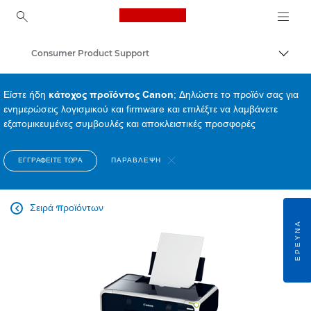
Canon Logo, back to ho
Consumer Product Support
Εναλλ
Canon
Είστε ήδη
κάτοχος προϊόντος Canon
; Δηλώστε το προϊόν σας για
ενημερώσεις λογισμικού και firmware και επιλέξτε να λαμβάνετε
εξατομικευμένες συμβουλές και αποκλειστικές προσφορές
ΕΓΓΡΑΦΕΊΤΕ ΤΏΡΑ
ΠΑΡΆΒΛΕΨΗ
Σειρά προϊόντων

ΈΡΕΥΝΑ