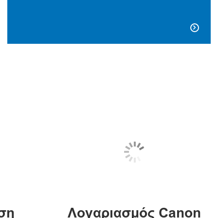

ση
Λογαριασμός Canon