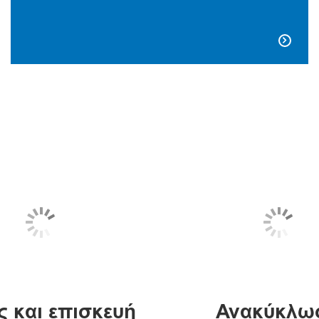

ς και επισκευή
Ανακύκλω