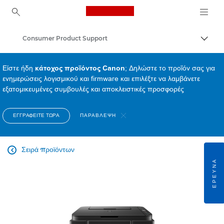
Canon Logo, back to ho
Consumer Product Support
Εναλλ
Canon
Είστε ήδη
κάτοχος προϊόντος Canon
; Δηλώστε το προϊόν σας για
ενημερώσεις λογισμικού και firmware και επιλέξτε να λαμβάνετε
εξατομικευμένες συμβουλές και αποκλειστικές προσφορές
ΕΓΓΡΑΦΕΊΤΕ ΤΏΡΑ
ΠΑΡΆΒΛΕΨΗ
Σειρά προϊόντων

ΈΡΕΥΝΑ