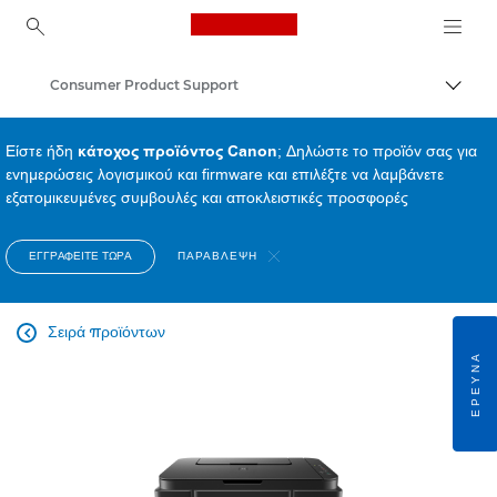
Canon Logo, back to ho
Consumer Product Support
Εναλλ
Canon
Είστε ήδη
κάτοχος προϊόντος Canon
; Δηλώστε το προϊόν σας για
ενημερώσεις λογισμικού και firmware και επιλέξτε να λαμβάνετε
εξατομικευμένες συμβουλές και αποκλειστικές προσφορές
ΕΓΓΡΑΦΕΊΤΕ ΤΏΡΑ
ΠΑΡΆΒΛΕΨΗ
Σειρά προϊόντων

ΈΡΕΥΝΑ