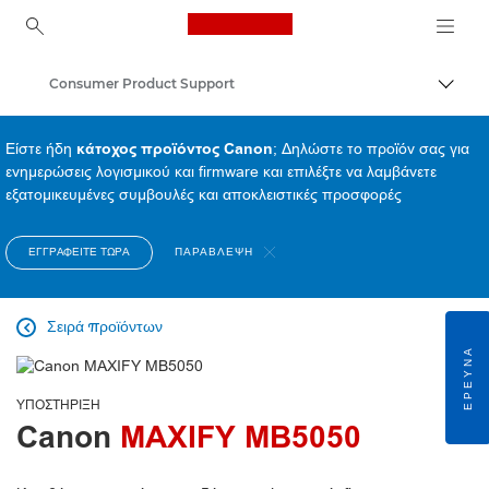
Canon Logo, back to ho
Consumer Product Support
Εναλλ
Canon
Είστε ήδη
κάτοχος προϊόντος Canon
; Δηλώστε το προϊόν σας για
ενημερώσεις λογισμικού και firmware και επιλέξτε να λαμβάνετε
εξατομικευμένες συμβουλές και αποκλειστικές προσφορές
ΕΓΓΡΑΦΕΊΤΕ ΤΏΡΑ
ΠΑΡΆΒΛΕΨΗ
Σειρά προϊόντων

ΈΡΕΥΝΑ
ΥΠΟΣΤΉΡΙΞΗ
Canon
MAXIFY MB5050