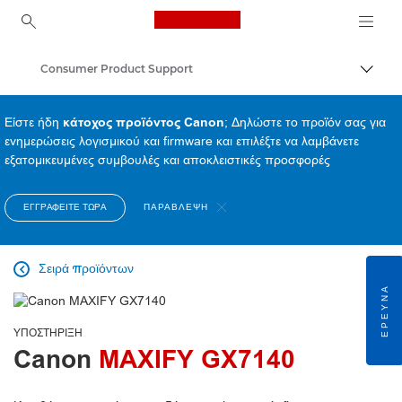
Canon Logo, back to ho
Consumer Product Support
Εναλλ
Canon
Είστε ήδη
κάτοχος προϊόντος Canon
; Δηλώστε το προϊόν σας για
ενημερώσεις λογισμικού και firmware και επιλέξτε να λαμβάνετε
εξατομικευμένες συμβουλές και αποκλειστικές προσφορές
ΕΓΓΡΑΦΕΊΤΕ ΤΏΡΑ
ΠΑΡΆΒΛΕΨΗ
Σειρά προϊόντων

ΈΡΕΥΝΑ
ΥΠΟΣΤΉΡΙΞΗ
Canon
MAXIFY GX7140