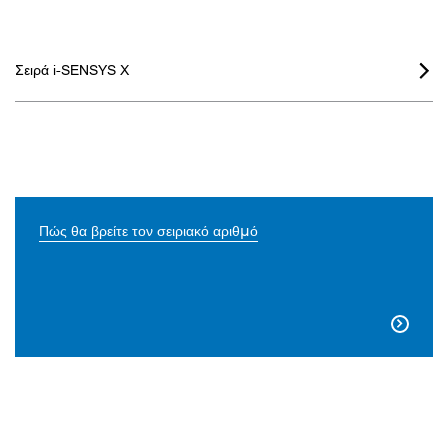
Σειρά i-SENSYS X

Πώς θα βρείτε τον σειριακό αριθμό
