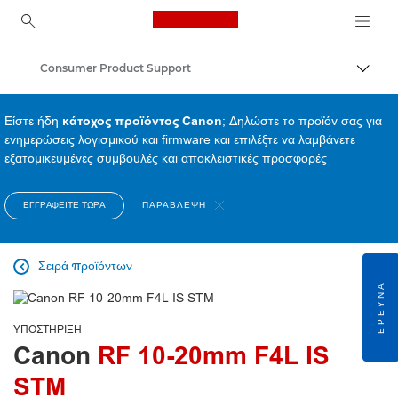
Canon Logo, back to ho
Consumer Product Support
Εναλλ
Canon
Είστε ήδη
κάτοχος προϊόντος Canon
; Δηλώστε το προϊόν σας για
ενημερώσεις λογισμικού και firmware και επιλέξτε να λαμβάνετε
εξατομικευμένες συμβουλές και αποκλειστικές προσφορές
ΕΓΓΡΑΦΕΊΤΕ ΤΏΡΑ
ΠΑΡΆΒΛΕΨΗ
Σειρά προϊόντων

ΈΡΕΥΝΑ
ΥΠΟΣΤΉΡΙΞΗ
Canon
RF 10-20mm F4L IS
STM