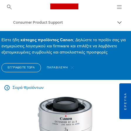
Canon Logo, back to ho
Consumer Product Support
Εναλλ
Canon
Είστε ήδη
κάτοχος προϊόντος Canon
; Δηλώστε το προϊόν σας για
ενημερώσεις λογισμικού και firmware και επιλέξτε να λαμβάνετε
εξατομικευμένες συμβουλές και αποκλειστικές προσφορές
ΕΓΓΡΑΦΕΊΤΕ ΤΏΡΑ
ΠΑΡΆΒΛΕΨΗ
Σειρά προϊόντων

ΈΡΕΥΝΑ