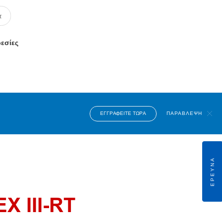
ρεσίες
ΕΓΓΡΑΦΕΊΤΕ ΤΏΡΑ
ΠΑΡΆΒΛΕΨΗ
ΈΡΕΥΝΑ
EX III-RT