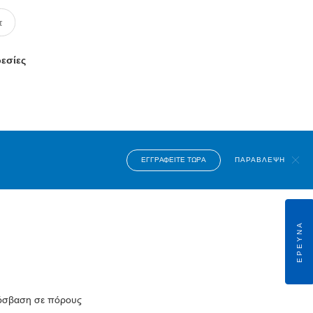
ρεσίες
ΕΓΓΡΑΦΕΊΤΕ ΤΏΡΑ
ΠΑΡΆΒΛΕΨΗ
ΈΡΕΥΝΑ
πρόσβαση σε πόρους